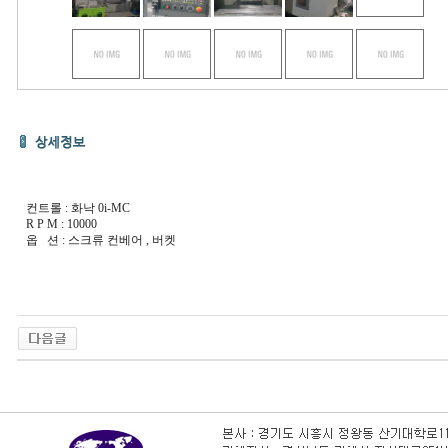
컨트롤 : 화낙 0i-MC
R P M : 10000
옵 션 : 스크류 컨베어 , 버켓